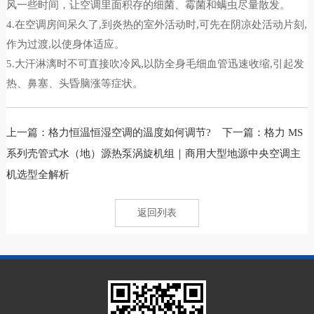
风一些时间，让空调里面积存的细菌、霉菌和螨虫尽量散发。
4.在空调房间呆久了,到炎热的室外活动时,可先在阴凉处活动片刻,
作为过渡,以使身体适应。
5.大汗淋漓时不可直接吹冷风,以防全身毛细血管迅速收缩,引起发
热、鼻塞、头昏脑涨等症状。
上一篇：
格力恒温恒湿空调的温度如何调节?
下一篇：
格力 MS
系列壳管式水（地）源热泵涡旋机组｜商用大型地源中央空调主
机选型全解析
返回列表