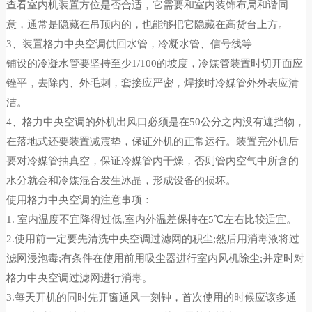
查看室内机装置方位是否合适，它需要和室内装饰布局和谐同
意，通常是隐藏在吊顶内的，也能够把它隐藏在高货台上方。
3、装置格力中央空调供回水管，冷凝水管、信号线等
铺设的冷凝水管要坚持至少1/100的坡度，冷媒管装置时切开面应
锉平，去除内、外毛刺，套接应严密，焊接时冷媒管外外表应清
洁。
4、格力中央空调的外机出风口必须是在50公分之内没有遮挡物，
在落地式还要装置减震垫，保证外机的正常运行。装置完外机后
要对冷媒管抽真空，保证冷媒管内干燥，否则管内空气中所含的
水分就会和冷媒混合发生冰晶，形成设备的损坏。
使用格力中央空调的注意事项：
1. 室内温度不宜降得过低,室内外温差保持在5℃左右比较适宜。
2.使用前一定要先清洗中央空调过滤网的积尘;然后用消毒液将过
滤网浸泡毒;有条件在使用前用吸尘器进行室内风机除尘;并定时对
格力中央空调过滤网进行消毒。
3.每天开机的同时先开窗通风一刻钟，首次使用的时候应该多通